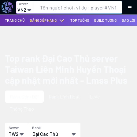
Server
VN2
TRANG CHỦ
BẢNG XẾP HẠNG
TOP TƯỚNG
BUILD TƯỚNG
BÁO LỖI
Top rank Đại Cao Thủ server
Taiwan Liên Minh Huyền Thoại
cập nhật mới nhất - Lmss Plus
Rank Đơn/Đôi
Rank Linh Hoạt
Level
Thông Thạo
Server
Rank
TW2
Đại Cao Thủ