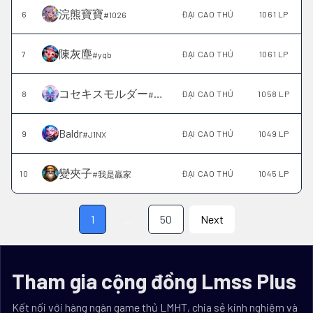
浣熊寶寶
6
ĐẠI CAO THỦ
1061 LP
#
1026
陳灰塵
7
ĐẠI CAO THỦ
1061 LP
#
yqb
コセキスモルダー
8
ĐẠI CAO THỦ
1058 LP
#
1314
Baldr
9
ĐẠI CAO THỦ
1049 LP
#
J1NX
變夾子
10
ĐẠI CAO THỦ
1045 LP
#
我是贏家
1
...
50
Next
Tham gia cộng đồng Lmss Plus
Kết nối với hàng ngàn game thủ LMHT, chia sẻ kinh nghiệm và