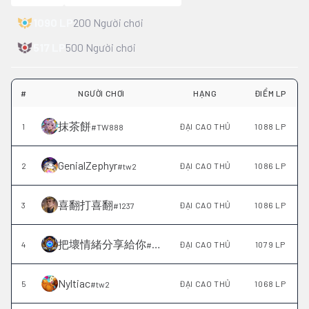
1090
LP
200
Người chơi
517
LP
500
Người chơi
#
NGƯỜI CHƠI
HẠNG
ĐIỂM LP
抹茶餅
1
ĐẠI CAO THỦ
1088 LP
#
TW888
GenialZephyr
2
ĐẠI CAO THỦ
1086 LP
#
tw2
喜翻打喜翻
3
ĐẠI CAO THỦ
1086 LP
#
1237
把壞情緒分享給你
4
ĐẠI CAO THỦ
1079 LP
#
1952
Nyltiac
5
ĐẠI CAO THỦ
1068 LP
#
tw2