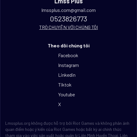
Lmss Plus
lmssplus.com@gmail.com
0523826773
TRÒ CHUYỆN VỚI CHÚNG TÔI
Theo dõi chúng tôi
Facebook
Instagram
Linkedin
Tiktok
Youtube
X
Lmssplus.org không được hỗ trợ bởi Riot Games và không phản ánh
quan điểm hoặc ý kiến của Riot Games hoặc bất kỳ ai chính thức
tham gia vào việc sản xuất hoặc quản lý Liên Minh Huyền Thoại. Liên