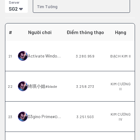
Server
SG2
#
Người chơi
Điểm thông thạo
Hạng
Activate Windows
21
#
TH141
3.280.959
BẠCH KIM II
KIM CƯƠNG
绮琪小姐
22
#
blade
3.258.273
II
KIM CƯƠNG
D3gino Prime
23
#
Delta
3.251.503
IV