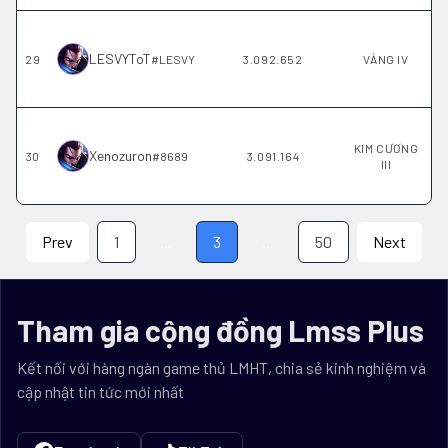
LESVYToT
29
#
LESVY
3.092.652
VÀNG IV
KIM CƯƠNG
Xenozuron
30
#
8689
3.091.164
III
Prev
1
...
3
...
50
Next
Tham gia cộng đồng Lmss Plus
Kết nối với hàng ngàn game thủ LMHT, chia sẻ kinh nghiệm và
cập nhật tin tức mới nhất