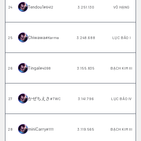
Tendou1
24
#
6412
3.251.130
VÔ HẠNG
Chiwawa
25
#
Karma
3.248.688
LỤC BẢO I
Tingal
26
#
4098
3.155.835
BẠCH KIM III
かぜちえさ
27
#
TWC
3.141.796
LỤC BẢO IV
miniCarry
28
#
1111
3.119.565
BẠCH KIM III