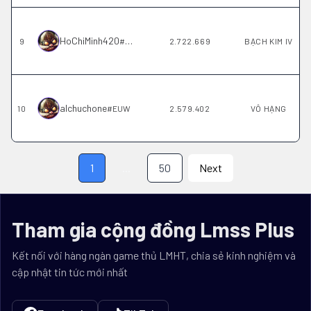
HoChiMinh420
9
#
EUW
2.722.669
BẠCH KIM IV
alchuchone
10
#
EUW
2.579.402
VÔ HẠNG
1
...
50
Next
Tham gia cộng đồng Lmss Plus
Kết nối với hàng ngàn game thủ LMHT, chia sẻ kinh nghiệm và
cập nhật tin tức mới nhất