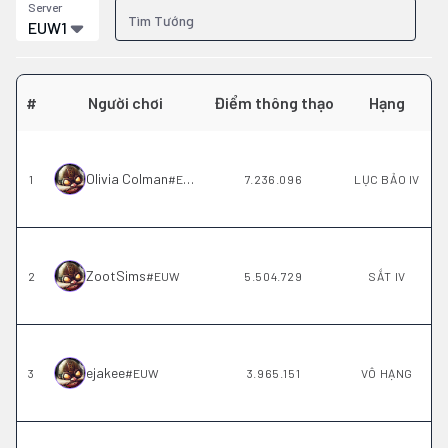
Server
EUW1
#
Người chơi
Điểm thông thạo
Hạng
Olivia Colman
1
#
EUW
7.236.096
LỤC BẢO IV
ZootSims
2
#
EUW
5.504.729
SẮT IV
ejakee
3
#
EUW
3.965.151
VÔ HẠNG