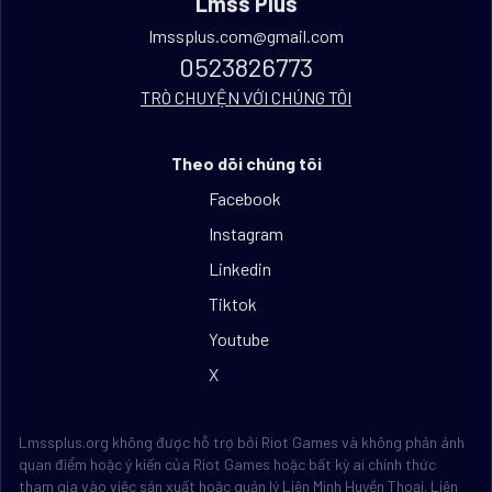
Lmss Plus
lmssplus.com@gmail.com
0523826773
TRÒ CHUYỆN VỚI CHÚNG TÔI
Theo dõi chúng tôi
Facebook
Instagram
Linkedin
Tiktok
Youtube
X
Lmssplus.org không được hỗ trợ bởi Riot Games và không phản ánh
quan điểm hoặc ý kiến của Riot Games hoặc bất kỳ ai chính thức
tham gia vào việc sản xuất hoặc quản lý Liên Minh Huyền Thoại. Liên