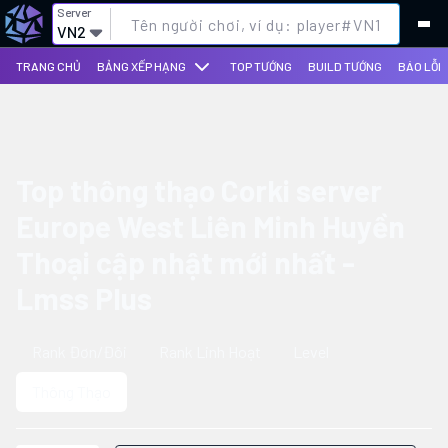
Server
VN2
TRANG CHỦ
BẢNG XẾP HẠNG
TOP TƯỚNG
BUILD TƯỚNG
BÁO LỖI
Top thông thạo Corki server
Europe West Liên Minh Huyền
Thoại cập nhật mới nhất -
Lmss Plus
Rank Đơn/Đôi
Rank Linh Hoạt
Level
Thông Thạo