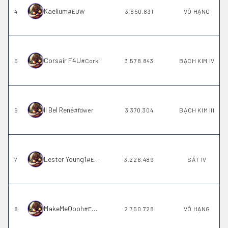
Kaelium
4
#
EUW
3.650.831
VÔ HẠNG
Corsair F4U
5
#
Corki
3.578.843
BẠCH KIM IV
Il Bel René
6
#
fdwer
3.370.304
BẠCH KIM III
Lester Young1
7
#
EUW
3.226.489
SẮT IV
MakeMeOooh
8
#
EUW
2.750.728
VÔ HẠNG