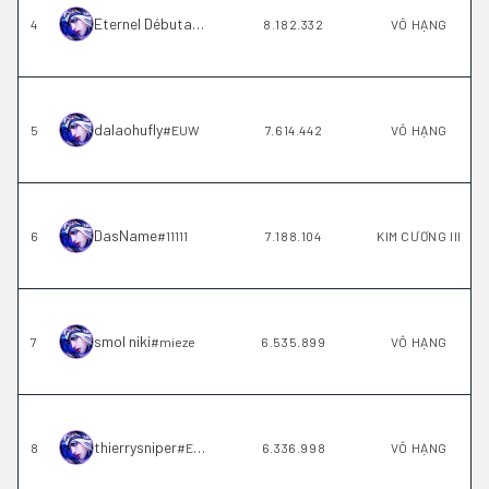
Eternel Débutant
4
#
EUW
8.182.332
VÔ HẠNG
dalaohufly
5
#
EUW
7.614.442
VÔ HẠNG
DasName
6
#
11111
7.188.104
KIM CƯƠNG III
smol niki
7
#
mieze
6.535.899
VÔ HẠNG
thierrysniper
8
#
EUW
6.336.998
VÔ HẠNG