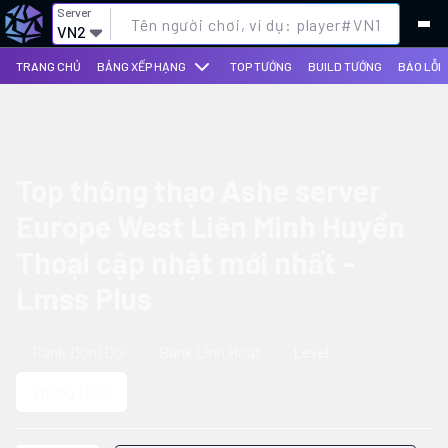
Server
VN2
TRANG CHỦ
BẢNG XẾP HẠNG
TOP TƯỚNG
BUILD TƯỚNG
BÁO LỖI
Top thông thạo Ashe server
Europe West Liên Minh Huyền
Thoại cập nhật mới nhất -
Lmss Plus
Rank Đơn/Đôi
Rank Linh Hoạt
Level
Thông Thạo