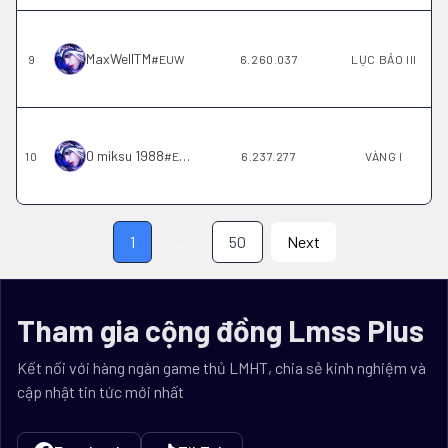
MaxWellTM
9
#
EUW
6.260.037
LỤC BẢO III
0 miksu 1988
10
#
EUW
6.237.277
VÀNG I
1
...
50
Next
Tham gia cộng đồng Lmss Plus
Kết nối với hàng ngàn game thủ LMHT, chia sẻ kinh nghiệm và
cập nhật tin tức mới nhất