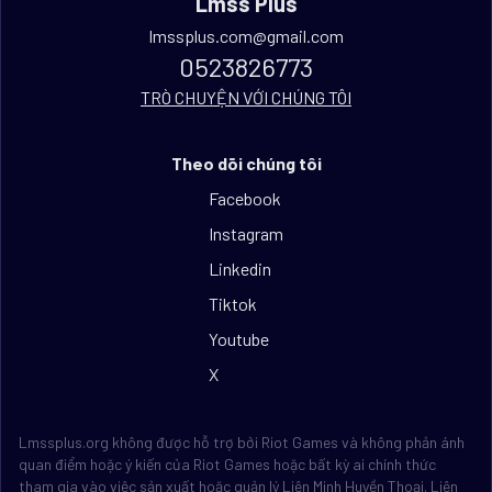
Lmss Plus
lmssplus.com@gmail.com
0523826773
TRÒ CHUYỆN VỚI CHÚNG TÔI
Theo dõi chúng tôi
Facebook
Instagram
Linkedin
Tiktok
Youtube
X
Lmssplus.org không được hỗ trợ bởi Riot Games và không phản ánh
quan điểm hoặc ý kiến của Riot Games hoặc bất kỳ ai chính thức
tham gia vào việc sản xuất hoặc quản lý Liên Minh Huyền Thoại. Liên