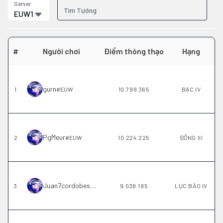
Server
EUW1
#
Người chơi
Điểm thông thạo
Hạng
gurn
1
#
EUW
10.799.365
BẠC IV
PgMeur
2
#
EUW
10.224.225
ĐỒNG III
Juan7cordobes
3
#
EUW
9.038.195
LỤC BẢO IV