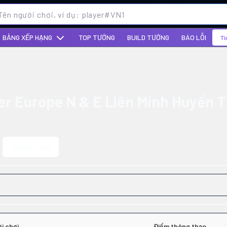
BẢNG XẾP HẠNG
TOP TƯỚNG
BUILD TƯỚNG
BÁO LỖI
Tì
er Europe N & E Liên Minh Huyền T
Thông Thạo
i chơi
Điểm thông thạo