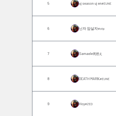
5
uj season uj en
#
EUNE
6
닌자 암살자
#
otp
7
Samael
#
死想え
8
DEATH MARΚ
#
EUNE
9
Hoy
#
ZED