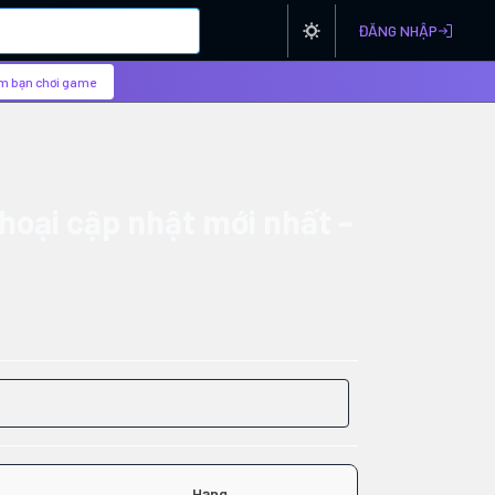
ĐĂNG NHẬP
m bạn chơi game
hoại cập nhật mới nhất -
Hạng