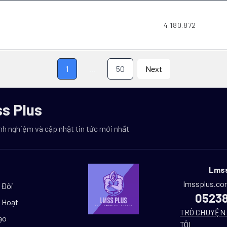
4.180.872
1
...
50
Next
s Plus
nh nghiệm và cập nhật tin tức mới nhất
Lmss
lmssplus.c
 Đôi
0523
 Hoạt
TRÒ CHUYỆN 
ạo
TÔI