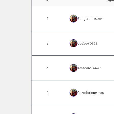
1
Zedgurami
#
3304
2
D5255
#
D525
3
Amarancik
#
420
4
Dezedption
#
Titan