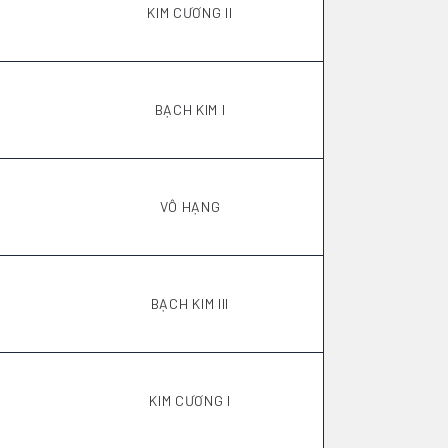
KIM CƯƠNG II
BẠCH KIM I
VÔ HẠNG
BẠCH KIM III
KIM CƯƠNG I