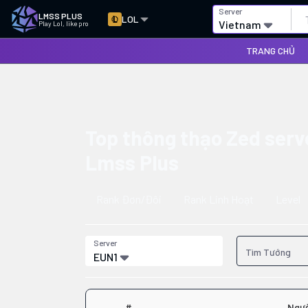
Server
LMSS PLUS
LOL
Vietnam
Play Lol, like pro
TRANG CHỦ
Top thông thạo Zed serv
Lmss Plus
Rank Đơn/Đôi
Rank Linh Hoạt
Level
Server
EUN1
#
Ngườ