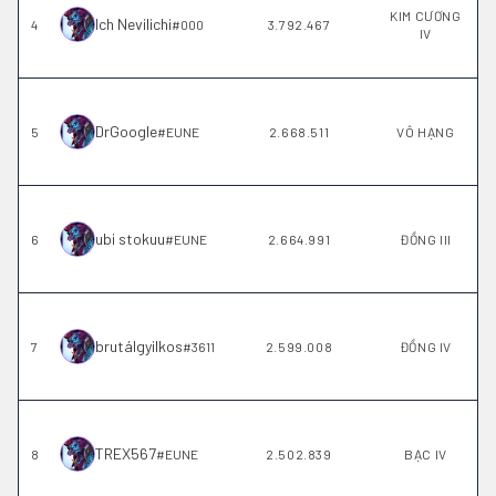
KIM CƯƠNG
Ich Nevilichi
4
#
000
3.792.467
IV
DrGoogle
5
#
EUNE
2.668.511
VÔ HẠNG
ubi stokuu
6
#
EUNE
2.664.991
ĐỒNG III
brutálgyilkos
7
#
3611
2.599.008
ĐỒNG IV
TREX567
8
#
EUNE
2.502.839
BẠC IV