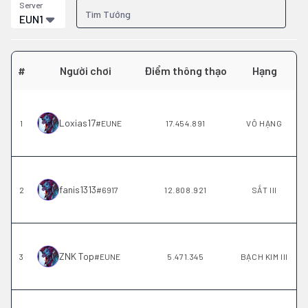
Server
EUN1
#
Người chơi
Điểm thông thạo
Hạng
Loxias17
1
#
EUNE
17.454.891
VÔ HẠNG
fanis1313
2
#
6917
12.808.921
SẮT III
ZNK Top
3
#
EUNE
5.471.345
BẠCH KIM III