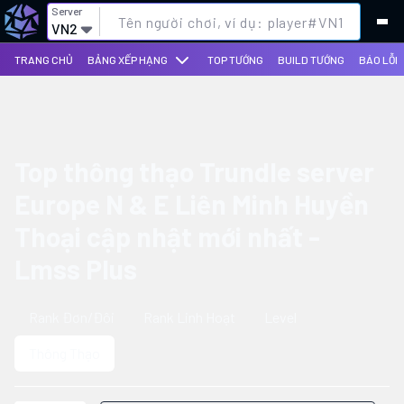
Server
VN2
TRANG CHỦ
BẢNG XẾP HẠNG
TOP TƯỚNG
BUILD TƯỚNG
BÁO LỖI
Top thông thạo Trundle server
Europe N & E Liên Minh Huyền
Thoại cập nhật mới nhất -
Lmss Plus
Rank Đơn/Đôi
Rank Linh Hoạt
Level
Thông Thạo