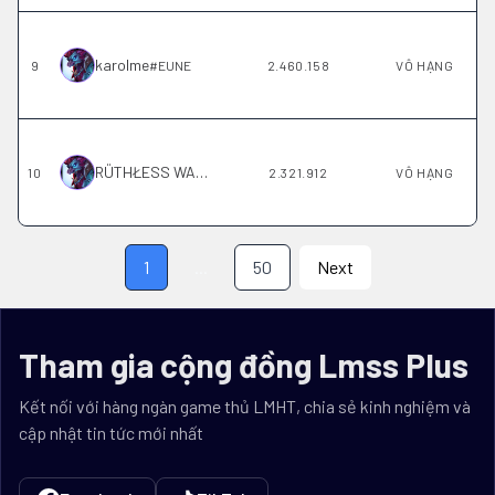
karolme
9
#
EUNE
2.460.158
VÔ HẠNG
RÜTHŁESS WAÑHÉDA
10
#
EUNE
2.321.912
VÔ HẠNG
1
...
50
Next
Tham gia cộng đồng Lmss Plus
Kết nối với hàng ngàn game thủ LMHT, chia sẻ kinh nghiệm và
cập nhật tin tức mới nhất