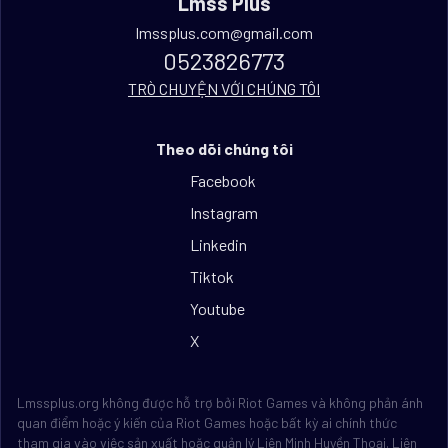
Lmss Plus
lmssplus.com@gmail.com
0523826773
TRÒ CHUYỆN VỚI CHÚNG TÔI
Theo dõi chúng tôi
Facebook
Instagram
Linkedin
Tiktok
Youtube
X
Lmssplus.org không được hỗ trợ bởi Riot Games và không phản ánh
quan điểm hoặc ý kiến của Riot Games hoặc bất kỳ ai chính thức
tham gia vào việc sản xuất hoặc quản lý Liên Minh Huyền Thoại. Liên