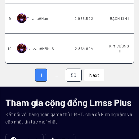
Miranα
9
#
Hun
2.965.592
BẠCH KIM I
KIM CƯƠNG
Tarzan
10
#
MRKLS
2.864.904
III
1
...
50
Next
Tham gia cộng đồng Lmss Plus
Kết nối với hàng ngàn game thủ LMHT, chia sẻ kinh nghiệm và
cập nhật tin tức mới nhất