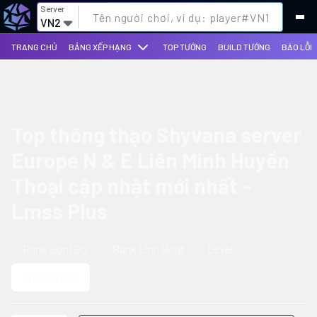
Server
VN2
TRANG CHỦ
BẢNG XẾP HẠNG
TOP TƯỚNG
BUILD TƯỚNG
BÁO LỖI
Top thông thạo Shyvana server
Europe N & E Liên Minh Huyền
Thoại cập nhật mới nhất -
Lmss Plus
Rank Đơn/Đôi
Rank Linh Hoạt
Level
Thông Thạo