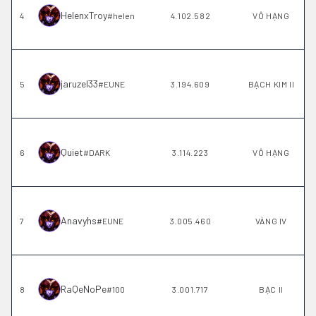
HelenxTroy
4
#
helen
4.102.582
VÔ HẠNG
jaruzel33
5
#
EUNE
3.194.609
BẠCH KIM II
Quiet
6
#
DARK
3.114.223
VÔ HẠNG
Anavyhs
7
#
EUNE
3.005.460
VÀNG IV
RaQeNoPe
8
#
100
3.001.717
BẠC II