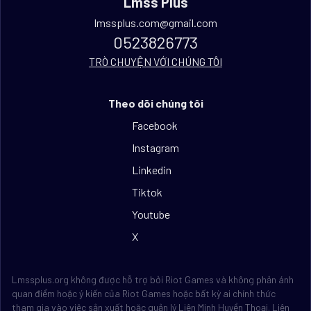
Lmss Plus
lmssplus.com@gmail.com
0523826773
TRÒ CHUYỆN VỚI CHÚNG TÔI
Theo dõi chúng tôi
Facebook
Instagram
Linkedin
Tiktok
Youtube
X
Lmssplus.org không được hỗ trợ bởi Riot Games và không phản ánh
quan điểm hoặc ý kiến của Riot Games hoặc bất kỳ ai chính thức
tham gia vào việc sản xuất hoặc quản lý Liên Minh Huyền Thoại. Liên