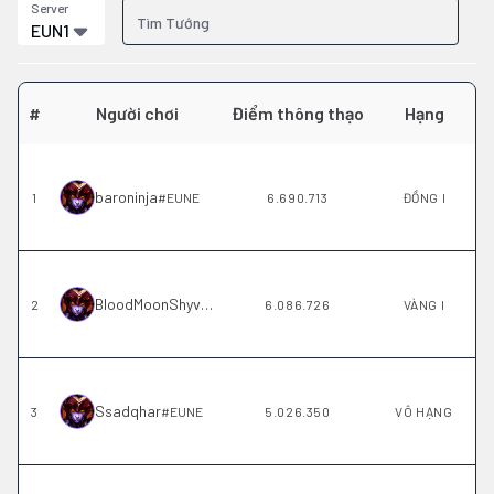
Server
EUN1
#
Người chơi
Điểm thông thạo
Hạng
baroninja
1
#
EUNE
6.690.713
ĐỒNG I
BloodMoonShyvana
2
#
Dark
6.086.726
VÀNG I
Ssadqhar
3
#
EUNE
5.026.350
VÔ HẠNG