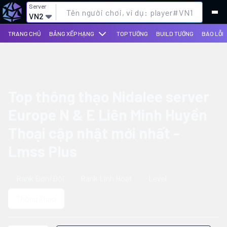
Server
VN2
TRANG CHỦ
BẢNG XẾP HẠNG
TOP TƯỚNG
BUILD TƯỚNG
BÁO LỖI
Top thông thạo Nidalee server
Europe N & E Liên Minh Huyền
Thoại cập nhật mới nhất -
Lmss Plus
Rank Đơn/Đôi
Rank Linh Hoạt
Level
Thông Thạo