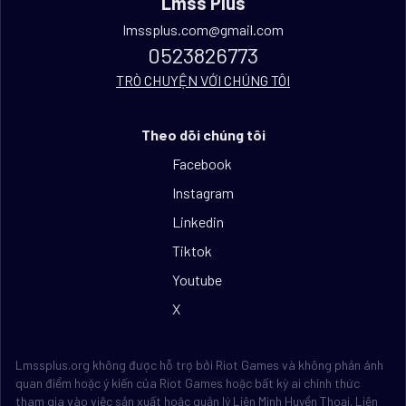
Lmss Plus
lmssplus.com@gmail.com
0523826773
TRÒ CHUYỆN VỚI CHÚNG TÔI
Theo dõi chúng tôi
Facebook
Instagram
Linkedin
Tiktok
Youtube
X
Lmssplus.org không được hỗ trợ bởi Riot Games và không phản ánh
quan điểm hoặc ý kiến của Riot Games hoặc bất kỳ ai chính thức
tham gia vào việc sản xuất hoặc quản lý Liên Minh Huyền Thoại. Liên