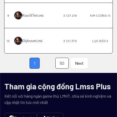
Rast97
9
#
EUNE
3.127.219
KIM CƯƠNG III
Glykos
10
#
EUNE
3.121.370
LỤC BẢO II
1
...
50
Next
Tham gia cộng đồng Lmss Plus
Kết nối với hàng ngàn game thủ LMHT, chia sẻ kinh nghiệm và
cập nhật tin tức mới nhất