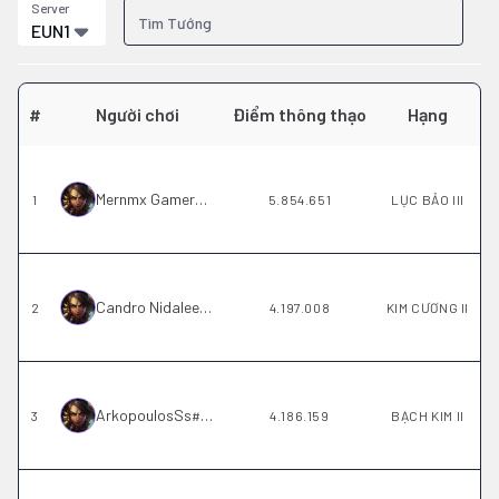
Server
EUN1
#
Người chơi
Điểm thông thạo
Hạng
Mernmx Gamer
1
#
Gamer
5.854.651
LỤC BẢO III
Candro Nidalee
2
#
EUNE
4.197.008
KIM CƯƠNG II
ArkopoulosSs
3
#
EUNE
4.186.159
BẠCH KIM II