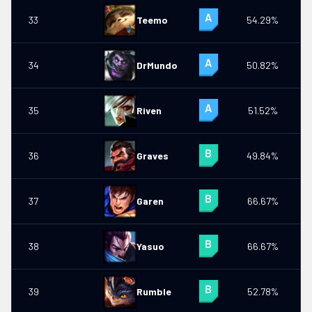
33
Teemo
54.29%
34
DrMundo
50.82%
0
35
Riven
51.52%
0
36
Graves
49.84%
1
37
Garen
66.67%
0
38
Yasuo
66.67%
39
Rumble
52.78%
0