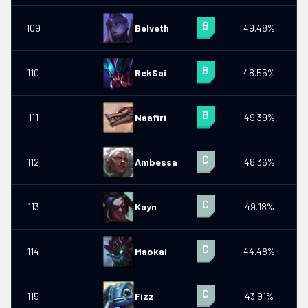
109
Belveth
49.48%
5
110
RekSai
48.55%
111
Naafiri
49.39%
4
112
Ambessa
48.36%
113
Kayn
49.18%
4
114
Maokai
44.48%
115
Fizz
43.91%
0