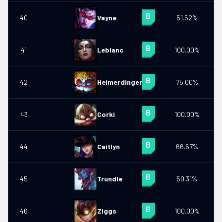
40
Vayne
51.52%
0
41
Leblanc
100.00%
0
42
Heimerdinger
75.00%
43
Corki
100.00%
0
44
Caitlyn
66.67%
45
Trundle
50.31%
0
46
Ziggs
100.00%
0