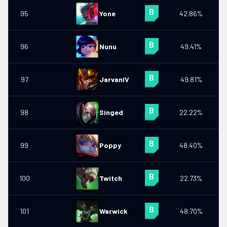
95
Yone
42.86%
96
Nunu
49.41%
97
JarvanIV
49.81%
98
Singed
22.22%
0
99
Poppy
48.40%
0
100
Twitch
22.73%
0
101
Warwick
48.70%