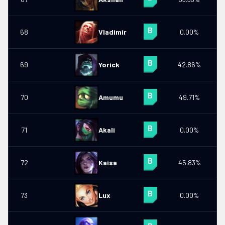
68
Vladimir
0.00%
0
69
Yorick
42.86%
0
70
Amumu
49.71%
0
71
Akali
0.00%
0
72
Kaisa
45.83%
0
73
Lux
0.00%
0