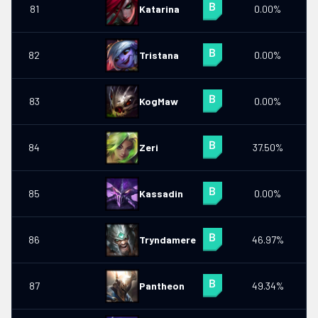
81
Katarina
0.00%
0
82
Tristana
0.00%
83
KogMaw
0.00%
84
Zeri
37.50%
0
85
Kassadin
0.00%
86
Tryndamere
46.97%
87
Pantheon
49.34%
0