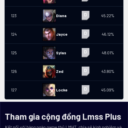
123
Diana
45.22%
2
124
Jayce
46.12%
125
Sylas
48.01%
126
Zed
43.80%
2
127
Locke
45.09%
Tham gia cộng đồng Lmss Plus
Kết nối với hàng ngàn game thủ LMHT, chia sẻ kinh nghiệm và