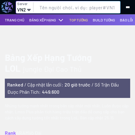
Server
VN2
TRANG CHỦ
BẢNG XẾP HẠNG
TOP TƯỚNG
BUILD TƯỚNG
BÁO LỖI
Bảng Xếp Hạng Tướng
LOL
Jungle
Đại Cao Thủ
Ranked
/
Cập nhật lần cuối
:
20
giờ trước
/
Số Trận Đấu
Được Phân Tích
:
449.600
Những tướng mạnh nhất trong bản cập nhật mới nhất. Luôn được cập
nhật, Lmss Plus phân tích hàng triệu trận đấu để cung cấp cho bạn
cách xây dựng tướng tốt nhất trong LoL. Bản cập nhật 26.15
Rank
ARAM
Võ Đài