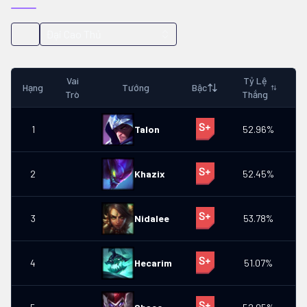
Đại Cao Thủ
Vai
Tỷ Lệ
T
Hạng
Tướng
Bậc
Trò
Thắng
C
1
Talon
52.96%
6
2
Khazix
52.45%
6
3
Nidalee
53.78%
4
4
Hecarim
51.07%
6