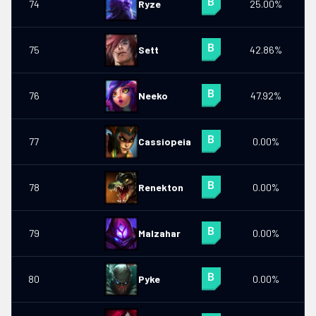
74
Ryze
25.00%
75
Sett
42.86%
0
76
Neeko
47.92%
77
Cassiopeia
0.00%
0
78
Renekton
0.00%
0
79
Malzahar
0.00%
0
80
Pyke
0.00%
0