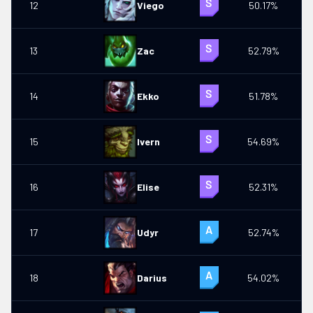
12
Viego
50.17%
9
13
Zac
52.79%
2
14
Ekko
51.78%
15
Ivern
54.69%
16
Elise
52.31%
17
Udyr
52.74%
18
Darius
54.02%
0