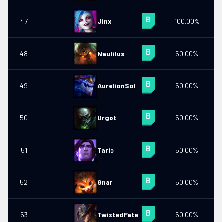
47
Jinx
100.00%
0
48
Nautilus
50.00%
0
49
AurelionSol
50.00%
0
50
Urgot
50.00%
0
51
Taric
50.00%
0
52
Gnar
50.00%
53
TwistedFate
50.00%
0