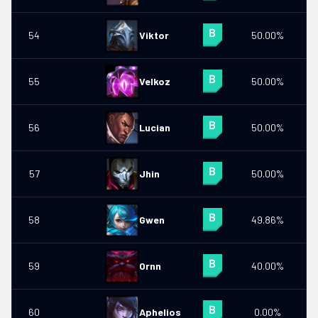
54
Viktor
50.00%
0
55
Velkoz
50.00%
0
56
Lucian
50.00%
0
57
Jhin
50.00%
58
Gwen
49.86%
59
Ornn
40.00%
60
Aphelios
0.00%
0