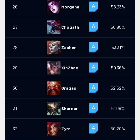
26
Morgana
58.23%
27
Chogath
56.95%
0
28
Zaahen
53.31%
0
29
XinZhao
50.36%
30
Gragas
52.52%
31
Skarner
51.08%
32
Zyra
50.29%