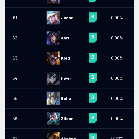
61
Janna
0.00%
0
62
Ahri
0.00%
0
63
Kled
0.00%
0
64
Hwei
0.00%
0
65
Galio
0.00%
0
66
Zilean
0.00%
0
67
Akshan
33.33%