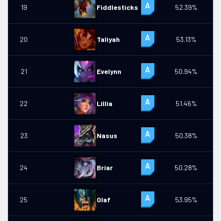
19
Fiddlesticks
52.39%
20
Taliyah
53.13%
21
Evelynn
50.94%
22
Lillia
51.46%
23
Nasus
50.38%
2
24
Briar
50.28%
25
Olaf
53.95%