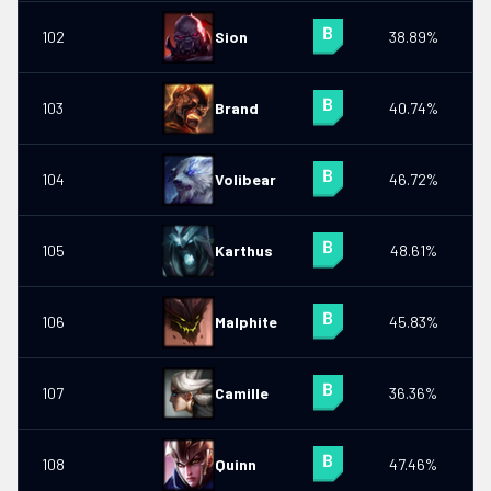
102
Sion
38.89%
103
Brand
40.74%
104
Volibear
46.72%
0
105
Karthus
48.61%
106
Malphite
45.83%
107
Camille
36.36%
108
Quinn
47.46%