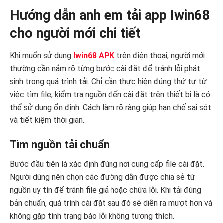
Hướng dẫn anh em tải app Iwin68
cho người mới chi tiết
Khi muốn sử dụng
Iwin68 APK
trên điện thoại, người mới
thường cần nắm rõ từng bước cài đặt để tránh lỗi phát
sinh trong quá trình tải. Chỉ cần thực hiện đúng thứ tự từ
việc tìm file, kiểm tra nguồn đến cài đặt trên thiết bị là có
thể sử dụng ổn định. Cách làm rõ ràng giúp hạn chế sai sót
và tiết kiệm thời gian.
Tìm nguồn tải chuẩn
Bước đầu tiên là xác định đúng nơi cung cấp file cài đặt.
Người dùng nên chọn các đường dẫn được chia sẻ từ
nguồn uy tín để tránh file giả hoặc chứa lỗi. Khi tải đúng
bản chuẩn, quá trình cài đặt sau đó sẽ diễn ra mượt hơn và
không gặp tình trạng báo lỗi không tương thích.