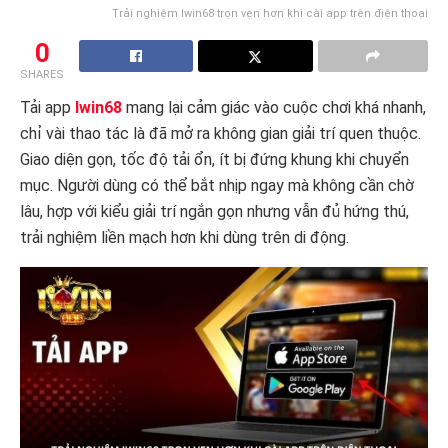
Trải nghiệm Iwin68 trọn vẹn hơn khi cài app trên điện thoại
0
SHARES
Tải app
Iwin68
mang lại cảm giác vào cuộc chơi khá nhanh,
chỉ vài thao tác là đã mở ra không gian giải trí quen thuộc.
Giao diện gọn, tốc độ tải ổn, ít bị đứng khung khi chuyển
mục. Người dùng có thể bắt nhịp ngay mà không cần chờ
lâu, hợp với kiểu giải trí ngắn gọn nhưng vẫn đủ hứng thú,
trải nghiệm liền mạch hơn khi dùng trên di động.