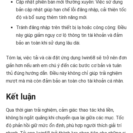
Cập nhật phiên bản mới thường xuyên: Việc sử dụng
bản cập nhật giúp hạn chế lỗi đăng nhập, cải thiện tốc
độ và bổ sung thêm tính năng mới.
Tránh đăng nhập trên thiết bị lạ hoặc công cộng: Điều
này giúp giảm nguy cơ lộ thông tin tài khoản và đảm
bảo an toàn khi sử dụng lâu dài.
Tóm lại, việc tải và cài đặt ứng dụng Iwin68 sẽ trở nên đơn
giản hơn nếu anh em chú ý đến các bước cơ bản và tuân
thủ đúng hướng dẫn. Điều này không chỉ giúp trải nghiệm
mượt mà mà còn đảm bảo an toàn cho tài khoản cá nhân.
Kết luận
Qua thời gian trải nghiệm, cảm giác thao tác khá liền,
không bị ngắt quãng khi chuyển qua lại giữa các mục. Tốc
độ phản hồi giữ mức ổn định, phù hợp người thích giải trí